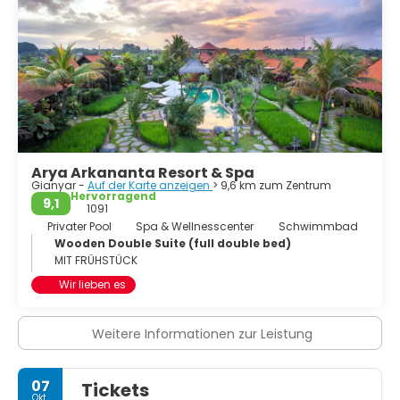
Arya Arkananta Resort & Spa
Gianyar -
Auf der Karte anzeigen
> 9,6 km zum Zentrum
Hervorragend
9,1
1091
Privater Pool
Spa & Wellnesscenter
Schwimmbad
Wooden Double Suite (full double bed)
MIT FRÜHSTÜCK
Wir lieben es
Weitere Informationen zur Leistung
07
Tickets
Okt.