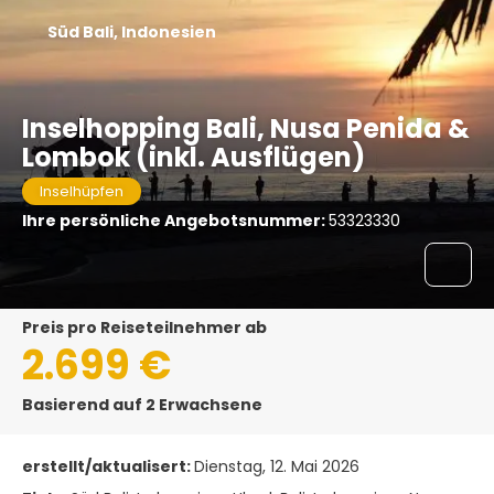
Süd Bali, Indonesien
Inselhopping Bali, Nusa Penida &
Lombok (inkl. Ausflügen)
Inselhüpfen
Ihre persönliche Angebotsnummer:
53323330
Preis pro Reiseteilnehmer ab
2.699 €
Basierend auf 2 Erwachsene
erstellt/aktualisert:
Dienstag, 12. Mai 2026