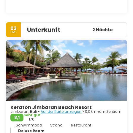
03
Unterkunft
2 Nächte
Okt.
Keraton Jimbaran Beach Resort
Jimbaran, Bali -
Auf der Karte anzeigen
> 0,3 km zum Zentrum
Sehr gut
8,1
1701
Schwimmbad
Strand
Restaurant
Deluxe Room