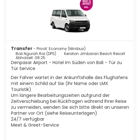
Rollerblades auf der Promenade) nach Norden von den
zwar weitläufigen, in der Saison aber lärmigen und
übervölkerten Kuta und Legian Beaches hin zu den stillen
Stränden von Canggu und Seseh den Eindruck gewinnen,
man sei allein auf Bali. Große Wellen brechen sich an sehr
breiten Sandstränden, man wird nicht von den fliegenden
Händlern und Aufschwatzern gepiesackt, kann in Ruhe
(die eigene!) Musik hören und dabei den Surfern weit
Transfer
- Privat: Economy (Minibus)
draußen zuschauen. Hat man Hunger oder Durst,
Bali Ngurah Rai (DPS)
Keraton Jimbaran Beach Resort
bekommt man bei den mobilen Warungs wunderbare
Abholzeit: 08:25
Snacks und kalte Getränke
Denpasar Airport - Hotel im Süden von Bali - Tür zu
Tür Service
Der Fahrer wartet in der Ankunftshalle des Flughafens
mit einem Schild auf Sie (Ihr Name oder LMX
Touristik)
Um längere Bearbeitungszeiten aufgrund der
Zeitverschiebung bei Rückfragen während Ihrer Reise
zu vermeiden, wenden Sie sich bitte direkt an unseren
Partner vor Ort (siehe Reiseunterlagen)
24/7 verfügbar
Meet & Greet-Service