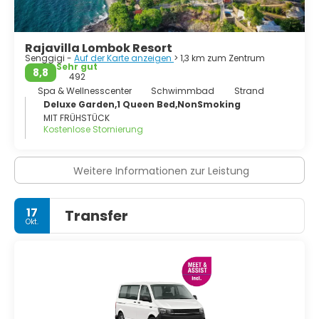
schwimmbar sein.
Rajavilla Lombok Resort
Senggigi -
Auf der Karte anzeigen
> 1,3 km zum Zentrum
Sehr gut
8,8
492
Spa & Wellnesscenter
Schwimmbad
Strand
Deluxe Garden,1 Queen Bed,NonSmoking
MIT FRÜHSTÜCK
Kostenlose Stornierung
Weitere Informationen zur Leistung
17
Transfer
Okt.