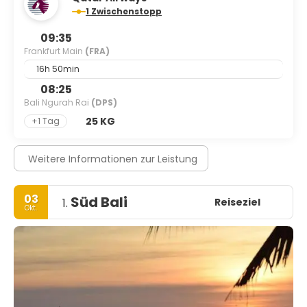
1 Zwischenstopp
09:35
Frankfurt Main
(FRA)
16h 50min
08:25
Bali Ngurah Rai
(DPS)
25 KG
+1 Tag
Weitere Informationen zur Leistung
03
Süd Bali
Reiseziel
1.
Okt.