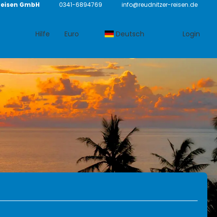
Reisen GmbH
0341-6894769
info@reudnitzer-reisen.de
Hilfe
Euro
Deutsch
Login
Transport
Trip Planner
Ausflüge
Mietwagen