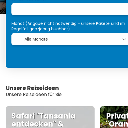
Monat (Angabe nicht notwendig - unsere Pakete sind im
Regelfall ganzjährig buchbar)
Unsere Reiseideen
Unsere Reiseideen für Sie
Safari "Tansania
Priva
entdecken" &
"Oran