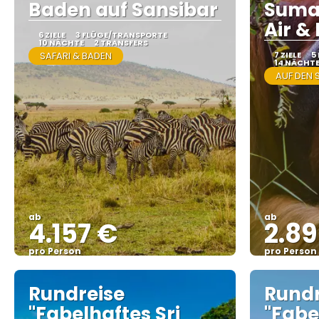
Baden auf Sansibar
Sumat
Air & 
6 ZIELE
3 FLÜGE/TRANSPORTE
10 NÄCHTE
2 TRANSFERS
SAFARI & BADEN
7 ZIELE
5
14 NÄCHT
AUF DEN 
ab
ab
4.157 €
2.8
pro Person
pro Person
Sehen
Rundreise
Rundr
"Fabelhaftes Sri
"Fabe