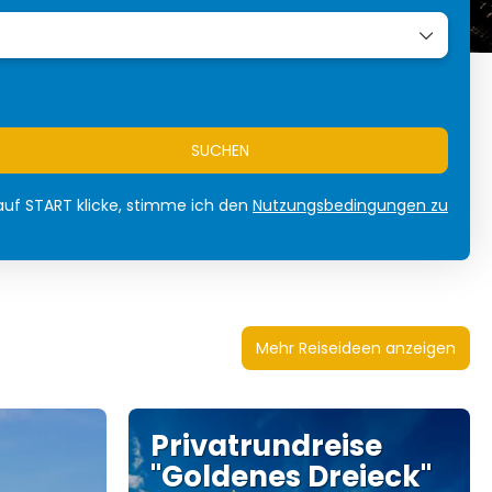
SUCHEN
uf START klicke, stimme ich den
Nutzungsbedingungen zu
Mehr Reiseideen anzeigen
Privatrundreise
"Goldenes Dreieck"