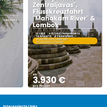
Zentraljavas",
Flusskreuzfahrt
"Mahakam River" &
E
6 NÄCHTE
Lombok
4 ZIELE
4 FLÜGE/TRANSPORTE
14 NÄCHTE
3 TRANSFERS
RUNDREISEKOMBI MIT
FLUSSKREUZFAHRT
ab
3.930 €
pro Person
Sehen
Interessierte Links