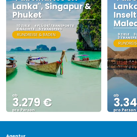
Lanka", Singapur &
Lanka
Phuket
Insel
Male
10 ZIELE
4 FLÜGE/TRANSPORTE
8 NÄCHTE
5 TRANSFERS
RUNDREISE & BADEN
9 ZIELE
3
3 TRANSFE
RUNDREIS
ab
ab
3.279 €
3.34
pro Person
pro Person
Sehen
Agentur