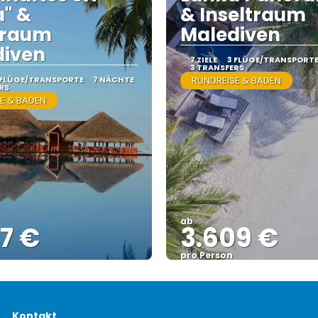
" &
& Inseltraum
traum
Malediven
diven
7 ZIELE
3 FLÜGE/TRANSPORT
3 TRANSFERS
 FLÜGE/TRANSPORTE
7 NÄCHTE
RUNDREISE & BADEN
RS
E & BADEN
ab
7 €
3.609 €
pro Person
Sehen
Sehen
Kontakt