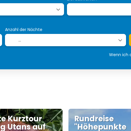
Anzahl der Nächte
Wenn ich a
te Kurztour
Rundreise
g Utans auf
"Höhepunkte