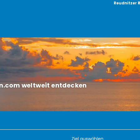
Reudnitzer 
sen.com weltweit entdecken
ete/Rundreisen
Autorundreisen
Hotels
Flug/
Ziel auswählen