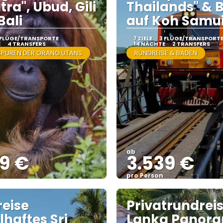
ra", Ubud, Gili
Thailands" & 
Bali
auf Koh Samu
 FLÜGE/TRANSPORTE
7 ZIELE
3 FLÜGE/TRANSPORT
E
4 TRANSFERS
14 NÄCHTE
2 TRANSFERS
SPUREN DER ORANG UTANS
RUNDREISE & BADEN
ab
99 €
3.539 €
pro Person
Sehen
Sehen
eise
Privatrundreis
lhaftes Sri
Lanka Panor