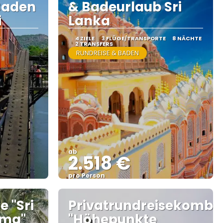
Baden
& Badeurlaub Sri
i
Lanka
E
4 ZIELE
3 FLÜGE/TRANSPORTE
8 NÄCHTE
2 TRANSFERS
RUNDREISE & BADEN
ab
2.518 €
pro Person
Sehen
e "Sri
Privatrundreisekombi:
ama"
"Höhepunkte