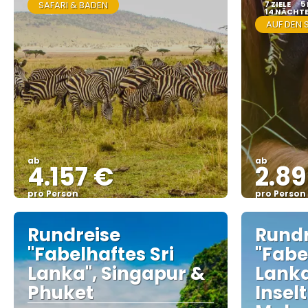
SAFARI & BADEN
7 ZIELE
5
14 NÄCHT
AUF DEN 
ab
ab
4.157 €
2.8
pro Person
pro Person
Sehen
Rundreise
Rundr
"Fabelhaftes Sri
"Fabe
Lanka", Singapur &
Lanka
Phuket
Insel