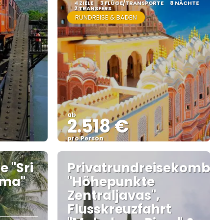
E
4 ZIELE
3 FLÜGE/TRANSPORTE
8 NÄCHTE
2 TRANSFERS
RUNDREISE & BADEN
ab
2.518 €
pro Person
Sehen
e "Sri
Privatrundreisekombi:
ama"
"Höhepunkte
Zentraljavas",
Flusskreuzfahrt