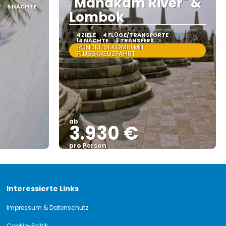
"Mahakam River" &
E
6 NÄCHTE
Lombok
4 ZIELE
4 FLÜGE/TRANSPORTE
14 NÄCHTE
3 TRANSFERS
RUNDREISEKOMBI MIT
FLUSSKREUZFAHRT
ab
3.930 €
pro Person
Sehen
Interessierte Links
Impressum & Datenschutz
Cookie-Politik