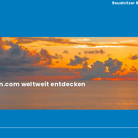
Reudnitzer 
sen.com weltweit entdecken
ete/Rundreisen
Autorundreisen
Hotels
Flug/