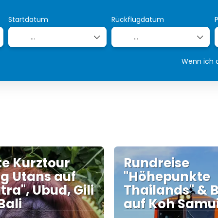
Startdatum
Rückflugdatum
Wenn ich a
te Kurztour
Rundreise
g Utans auf
"Höhepunkte
ra", Ubud, Gili
Thailands" & 
Bali
auf Koh Samu