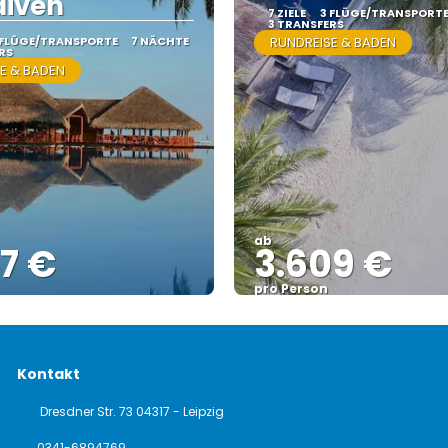
diven
7 ZIELE
3 FLÜGE/TRANSPORT
3 TRANSFERS
 FLÜGE/TRANSPORTE
7 NÄCHTE
RUNDREISE & BADEN
RS
E & BADEN
ab
7 €
3.609 €
pro Person
Sehen
Sehen
Kontakt
Dresdner Str. 73 04317 - Leipzig
0341-6894769