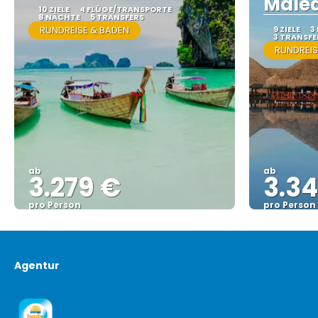
Male
10 ZIELE
4 FLÜGE/TRANSPORTE
8 NÄCHTE
5 TRANSFERS
RUNDREISE & BADEN
9 ZIELE
3
3 TRANSFE
RUNDREIS
ab
ab
3.279 €
3.34
pro Person
pro Person
Sehen
Agentur