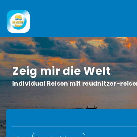
Zeig mir die Welt
Individual Reisen mit reudnitzer-rei
TripDesigner
Flug + Hotel
Reisepak
+