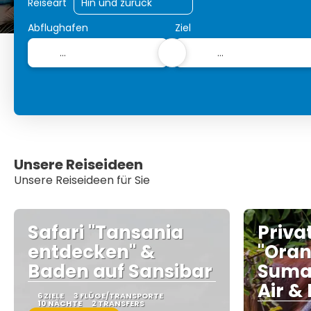
Reiseart
Abflughafen
Ziel
Unsere Reiseideen
Unsere Reiseideen für Sie
Safari "Tansania
Priva
entdecken" &
"Oran
Baden auf Sansibar
Sumat
Air & 
6 ZIELE
3 FLÜGE/TRANSPORTE
10 NÄCHTE
2 TRANSFERS