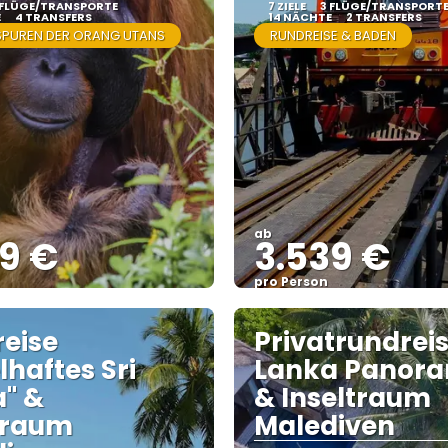
 FLÜGE/TRANSPORTE
7 ZIELE
3 FLÜGE/TRANSPORT
E
4 TRANSFERS
14 NÄCHTE
2 TRANSFERS
SPUREN DER ORANG UTANS
RUNDREISE & BADEN
ab
99 €
3.539 €
pro Person
Sehen
Sehen
eise
Privatrundreis
lhaftes Sri
Lanka Panor
" &
& Inseltraum
traum
Malediven