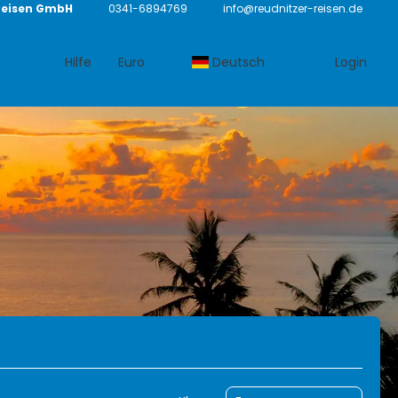
Reisen GmbH
0341-6894769
info@reudnitzer-reisen.de
Hilfe
Euro
Deutsch
Login
Transport
Trip Planner
Ausflüge
Mietwagen