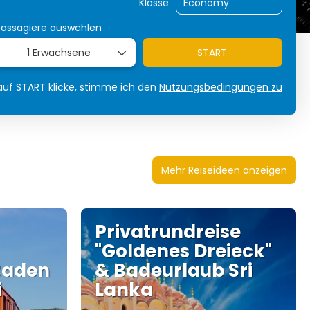
Klasse
Passagiere auswählen
1 Erwachsene
START
uf START klicke, stimme ich den
Nutzungsbedingungen zu
Mehr Reiseideen anzeigen
Privatrundreise
"Goldenes Dreieck"
Baden
& Badeurlaub Sri
i
Lanka