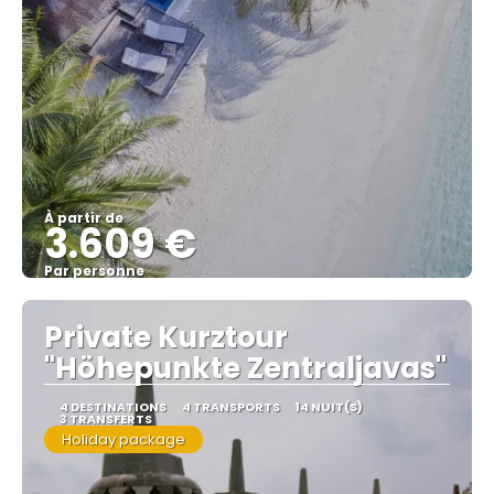
À partir de
3.609 €
Par personne
Afficher
Private Kurztour
"Höhepunkte Zentraljavas"
4 DESTINATIONS
4 TRANSPORTS
14 NUIT(S)
3 TRANSFERTS
Holiday package