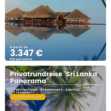
À partir de
3.347 €
Par personne
Afficher
Privatrundreise "Sri Lanka
Panorama"
7 DESTINATIONS
3 TRANSPORTS
6 NUIT(S)
3 TRANSFERTS
Holiday package