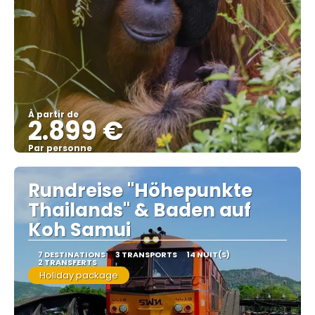
À partir de
2.899 €
Par personne
Afficher
Rundreise "Höhepunkte
Thailands" & Baden auf
Koh Samui
7 DESTINATIONS
3 TRANSPORTS
14 NUIT(S)
2 TRANSFERTS
Holiday package