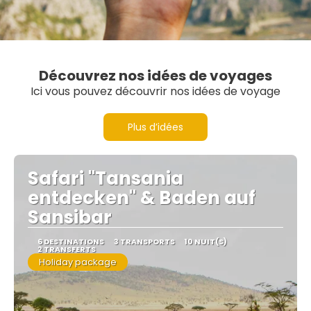
Découvrez nos idées de voyages
Ici vous pouvez découvrir nos idées de voyage
Plus d’idées
Safari "Tansania
entdecken" & Baden auf
Sansibar
6 DESTINATIONS
3 TRANSPORTS
10 NUIT(S)
2 TRANSFERTS
Holiday package