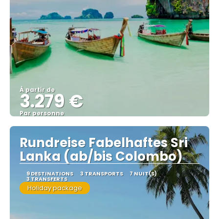
À partir de
3.279 €
Par personne
Afficher
Rundreise Fabelhaftes Sri
Lanka (ab/bis Colombo)
9 DESTINATIONS
3 TRANSPORTS
7 NUIT(S)
3 TRANSFERTS
Holiday package