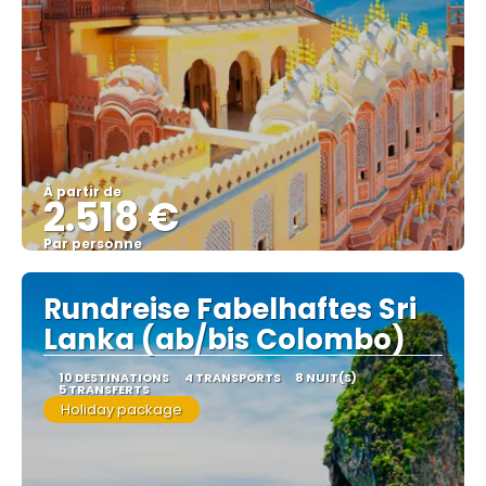
À partir de
2.518 €
Par personne
Afficher
Rundreise Fabelhaftes Sri
Lanka (ab/bis Colombo)
10 DESTINATIONS
4 TRANSPORTS
8 NUIT(S)
5 TRANSFERTS
Holiday package