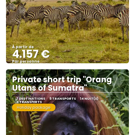
À partir de
4.157 €
Par personne
Afficher
Private short trip "Orang
Utans of Sumatra"
7 DESTINATIONS
5 TRANSPORTS
14 NUIT(S)
4 TRANSFERTS
Holiday package