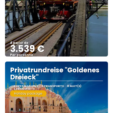
À partir de
3.539 €
Par personne
Afficher
Privatrundreise "Goldenes
Dreieck"
4 DESTINATIONS
3 TRANSPORTS
8 NUIT(S)
2 TRANSFERTS
Holiday package