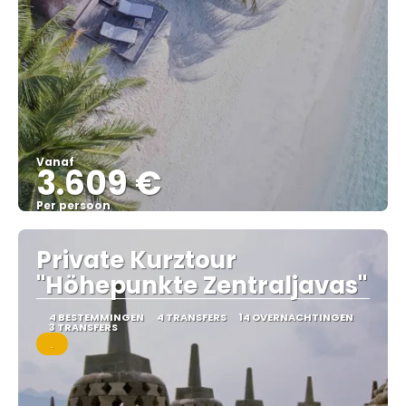
Vanaf
3.609 €
Per persoon
Bekijk
Private Kurztour
"Höhepunkte Zentraljavas"
4 BESTEMMINGEN
4 TRANSFERS
14 OVERNACHTINGEN
3 TRANSFERS
.