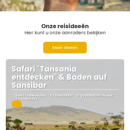
Onze reisideeën
Hier kunt u onze aanraders bekijken
Meer ideeën
Safari "Tansania
entdecken" & Baden auf
Sansibar
6 BESTEMMINGEN
3 TRANSFERS
10 OVERNACHTINGEN
2 TRANSFERS
.