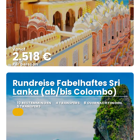
Vanaf
2.518 €
Per persoon
Bekijk
Rundreise Fabelhaftes Sri
Lanka (ab/bis Colombo)
10 BESTEMMINGEN
4 TRANSFERS
8 OVERNACHTINGEN
5 TRANSFERS
.