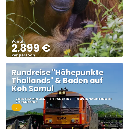
Vanaf
2.899 €
Per persoon
Bekijk
Rundreise "Höhepunkte
Thailands" & Baden auf
Koh Samui
7 BESTEMMINGEN
3 TRANSFERS
14 OVERNACHTINGEN
2 TRANSFERS
.