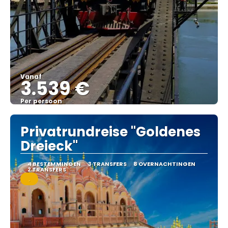
Vanaf
3.539 €
Per persoon
Bekijk
Privatrundreise "Goldenes
Dreieck"
4 BESTEMMINGEN
3 TRANSFERS
8 OVERNACHTINGEN
2 TRANSFERS
.