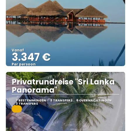
Vanaf
3.347 €
Per persoon
Bekijk
Privatrundreise "Sri Lanka
Panorama"
7 BESTEMMINGEN
3 TRANSFERS
6 OVERNACHTINGEN
3 TRANSFERS
.