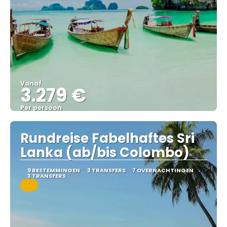
Vanaf
3.279 €
Per persoon
Bekijk
Rundreise Fabelhaftes Sri
Lanka (ab/bis Colombo)
9 BESTEMMINGEN
3 TRANSFERS
7 OVERNACHTINGEN
3 TRANSFERS
.