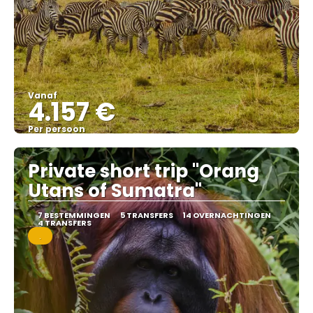
Vanaf
4.157 €
Per persoon
Bekijk
Private short trip "Orang
Utans of Sumatra"
7 BESTEMMINGEN
5 TRANSFERS
14 OVERNACHTINGEN
4 TRANSFERS
.