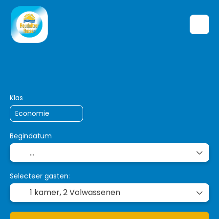
TripDesigner
Vervoer + verblijf
P
+
Klas
Begindatum
Selecteer gasten:
1 kamer,
2 Volwassenen